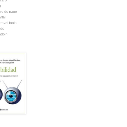
caró
g
re de pago
rtal
ravel tools
adó
ndoin