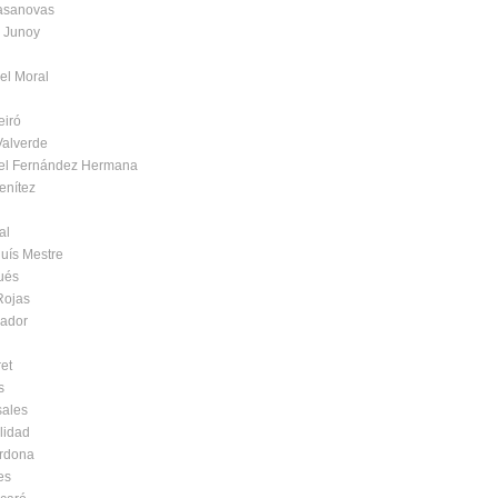
asanovas
 Junoy
del Moral
eiró
Valverde
gel Fernández Hermana
enítez
al
luís Mestre
ués
Rojas
cador
ret
s
sales
lidad
rdona
es