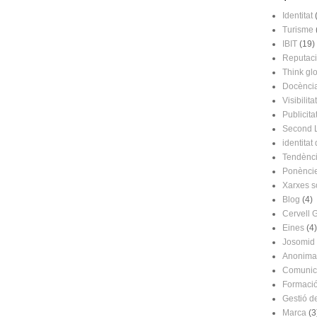
Identitat
Turisme
IBIT
(19)
Reputac
Think glo
Docènci
Visibilitat
Publicita
Second L
identitat 
Tendènc
Ponènci
Xarxes s
Blog
(4)
Cervell 
Eines
(4)
Josomid
Anonima
Comunic
Formaci
Gestió d
Marca
(3