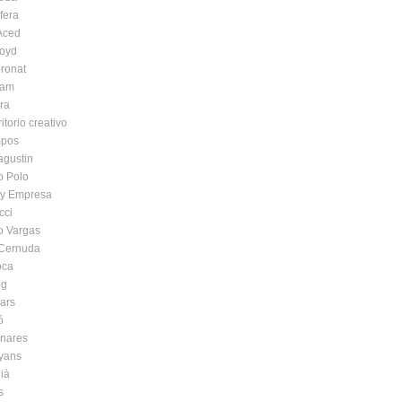
fera
 Aced
oyd
ronat
iam
ra
itorio creativo
pos
agustin
o Polo
a y Empresa
cci
o Vargas
Cernuda
oca
og
ars
ó
inares
yans
ià
s