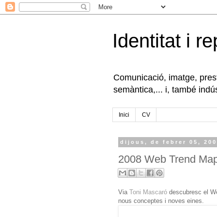
Identitat i r
Comunicació, imatge, presti
semàntica,... i, també indús
Inici
CV
dijous, de febrer 05, 20
2008 Web Trend Ma
Via
Toni Mascaró
descubresc el We
nous conceptes i noves eines.