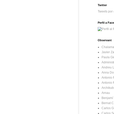
Twitter
Tweets por
Perfil a Fa
Observant
Chalama
Javier Za
Paula Gir
Administ
Andreu L
Anna Do
Antonio
Antonio
Archikub
Arnau
Benjamí 
Bernat C
Carlos 
Carlos 