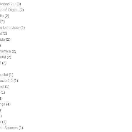
acions 2.0
(3)
ació Digital
(2)
fia
(2)
(2)
r behaviour
(2)
at
(2)
vida
(2)
)
àntica
(2)
etat
(2)
ó
(2)
ocial
(1)
ació 2.0
(1)
net
(1)
(1)
1)
nça
(1)
)
1)
a
(1)
ion Sources
(1)