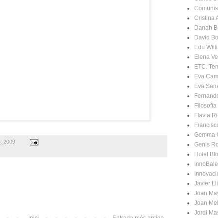
Comunis
Cristina
Danah B
David Bo
Edu Will
Elena Ve
ETC. Terr
Eva Cam
Eva San
Fernand
Filosofí
Flavia Ri
Francisc
Gemma 
5, 2009
Genis R
Hotel Bl
InnoBale
Innovaci
Javier Ll
Joan Ma
Joan Mel
Jordi Ma