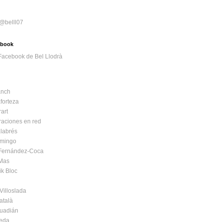
 @belll07
cebook
nch
forteza
art
raciones en red
labrés
mingo
 Fernández-Coca
 Mas
ik Bloc
Villoslada
atalà
Guadián
Seda