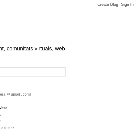
nt, comunitats virtuals, web
riera @ gmail . com]
Vitae
?
?
vull fer?