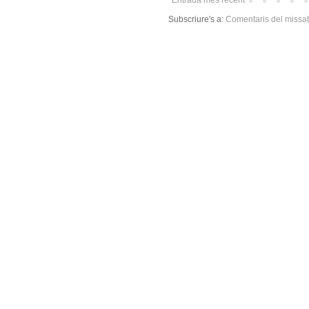
Entrada més recent
Subscriure's a:
Comentaris del missa