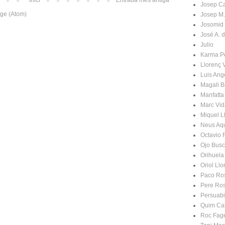
Inici
Entrada més antiga
Josep C
tge (Atom)
Josep M.
Josomid
José A. 
Julio
Karma P
Llorenç 
Luis An
Magali B
Manfatta
Marc Vid
Miquel L
Neus Aq
Octavio 
Ojo Bus
Orihuela
Oriol Llo
Paco Ro
Pere Ro
Persuabi
Quim Ca
Roc Fag