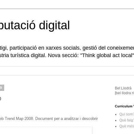
eputació digital
gi, participació en xarxes socials, gestió del coneixeme
tria turística digital. Nova secció: "Think global act local"
09
Bel Llodrà
[bel llodra 
p
Curriculum 
Qui som
b Trend Map 2008. Document per a analitzar i descobrir
Què faig
Què més 