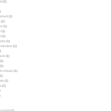
at
(1)
)
nament
(1)
t
(1)
rs
(1)
ó
(1)
t
(1)
edia
(1)
estination
(1)
)
ació
(1)
(1)
(1)
s virtuals
(1)
(1)
sto
(1)
a
(1)
)
)
ó social
(1)