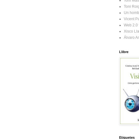
Toni Mas
Toni Roi
Un homb
Vicent Pa
Web 2.0 t
Xisco Ll
Álvaro A
Llibre
Etiquetes