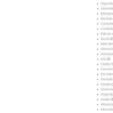
Organitz
Administr
Bibliogra
Big Data
Consume
Creativit
Estil de 
Social
(2
Web Sem
cibersoci
innovaci
p2p
(2)
Capital S
Comunic
Dia Inter
Exemple
Google
(
Governa
Image
(1
Imatge
(
Influènci
Informat