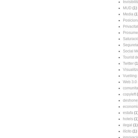
Invisibilit
MUD
(1)
Media
(1
Posicio
Privacita
Prosume
Saturaci
Segureta
Social M
Tourist d
Twitter
(1
Visualitz
Vueliing
Web 3.0
comunitat
copyleft
deshone
economi
estafa
(1
hotels
(1
ilegal
(1)
ilícito
(1)
innovaci