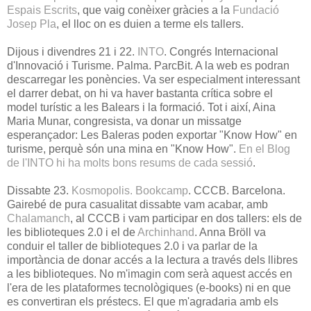
Espais Escrits
, que vaig conèixer gràcies a la
Fundació
Josep Pla
, el lloc on es duien a terme els tallers.
Dijous i divendres 21 i 22.
INTO
. Congrés Internacional
d'Innovació i Turisme. Palma. ParcBit. A la web es podran
descarregar les ponències. Va ser especialment interessant
el darrer debat, on hi va haver bastanta crítica sobre el
model turístic a les Balears i la formació. Tot i així, Aina
Maria Munar, congresista, va donar un missatge
esperançador: Les Baleras poden exportar "Know How" en
turisme, perquè són una mina en "Know How".
En el Blog
de l'INTO hi ha molts bons resums de cada sessió
.
Dissabte 23.
Kosmopolis. Bookcamp
. CCCB. Barcelona.
Gairebé de pura casualitat dissabte vam acabar, amb
Chalamanch
, al CCCB i vam participar en dos tallers: els de
les biblioteques 2.0 i el de
Archinhand
. Anna Bröll va
conduir el taller de biblioteques 2.0 i va parlar de la
importància de donar accés a la lectura a través dels llibres
a les biblioteques. No m'imagin com serà aquest accés en
l'era de les plataformes tecnològiques (e-books) ni en que
es convertiran els préstecs. El que m'agradaria amb els