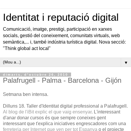
Identitat i reputació digital
Comunicació, imatge, prestigi, participació en xarxes
socials, gestió del coneixement, comunitats virtuals, web
semàntica,... i, també indústria turística digital. Nova secció:
"Think global act local"
▼
dimarts, d’octubre 26, 2010
Palafrugell - Palma - Barcelona - Gijón
Setmana ben intensa.
Dilluns 18. Taller d'Identitat digital professional a Palafrugell.
Al blog de l'iBit explic el que vaig ensenyar
. L'interessant
d'anar donar cursos és que sempre coneixes gent
interessant que t'explica iniciatives engrescadores com una
ferreteria per Internet que ven per tot Espanya
o el projecte