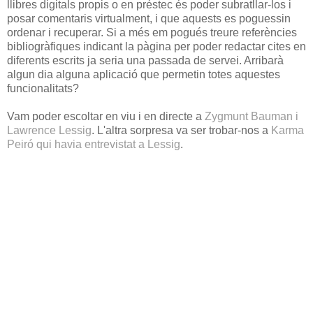
llibres digitals propis o en préstec és poder subratllar-los i
posar comentaris virtualment, i que aquests es poguessin
ordenar i recuperar. Si a més em pogués treure referències
bibliogràfiques indicant la pàgina per poder redactar cites en
diferents escrits ja seria una passada de servei. Arribarà
algun dia alguna aplicació que permetin totes aquestes
funcionalitats?
Vam poder escoltar en viu i en directe a
Zygmunt Bauman i
Lawrence Lessig
. L'altra sorpresa va ser trobar-nos a
Karma
Peiró qui havia entrevistat a Lessig
.