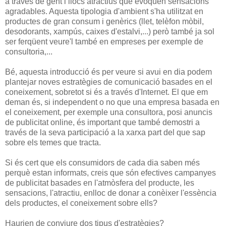
a través de gent i llocs atractius que evoquen sensacions
agradables. Aquesta tipologia d'ambient s'ha utilitzat en
productes de gran consum i genèrics (llet, telèfon mòbil,
desodorants, xampús, caixes d'estalvi,...) però també ja sol
ser ferqüent veure'l també en empreses per exemple de
consultoria,...
Bé, aquesta introducció és per veure si avui en dia podem
plantejar noves estratègies de comunicació basades en el
coneixement, sobretot si és a través d'Internet. El que em
deman és, si independent o no que una empresa basada en
el coneixement, per exemple una consultora, posi anuncis
de publicitat online, és important que també demostri a
través de la seva participació a la xarxa part del que sap
sobre els temes que tracta.
Si és cert que els consumidors de cada dia saben més
perquè estan informats, creis que són efectives campanyes
de publicitat basades en l'atmòsfera del producte, les
sensacions, l'atractiu, enlloc de donar a conèixer l'essència
dels productes, el coneixement sobre ells?
Haurien de conviure dos tipus d'estratègies?