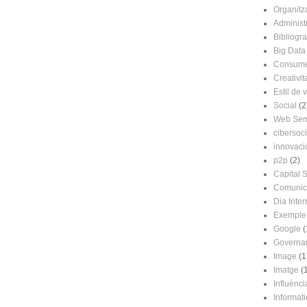
Organitz
Administr
Bibliogra
Big Data
Consume
Creativit
Estil de 
Social
(2
Web Sem
cibersoci
innovaci
p2p
(2)
Capital S
Comunic
Dia Inter
Exemple
Google
(
Governa
Image
(1
Imatge
(
Influènci
Informat