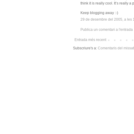
think it is really cool. It’s reall
Keep blogging away :-)
29 de desembre del 2005, a les 
Publica un comentari a l'entrada
Entrada més recent
Subscriure's a:
Comentaris del missa