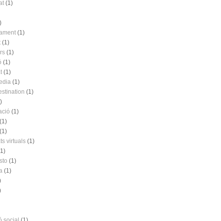
at
(1)
)
nament
(1)
t
(1)
rs
(1)
ó
(1)
t
(1)
edia
(1)
estination
(1)
)
ació
(1)
(1)
(1)
s virtuals
(1)
(1)
sto
(1)
a
(1)
)
)
ó social
(1)