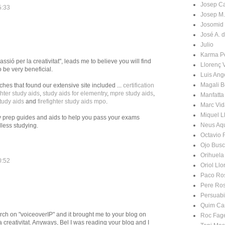
Josep C
5:33
Josep M.
Josomid
José A. 
Julio
Karma P
sió per la creativitat", leads me to believe you will find
Llorenç 
o be very beneficial.
Luis An
Magali B
es that found our extensive site included ...
certification
ghter study aids
,
study aids for elementry
,
mpre study aids
,
Manfatta
tudy aids
and
firefighter study aids mpo
.
Marc Vid
Miquel L
 prep guides and aids to help you pass your exams
Neus Aq
less studying.
Octavio 
Ojo Bus
Orihuela
0:52
Oriol Llo
Paco Ro
Pere Ro
Persuabi
Quim Ca
rch on "voiceoverIP" and it brought me to your blog on
Roc Fag
 creativitat. Anyways, Bel I was reading your blog and I