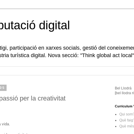
eputació digital
gi, participació en xarxes socials, gestió del coneixeme
tria turística digital. Nova secció: "Think global act local"
005
Bel Llodrà
[bel llodra 
assió per la creativitat
Curriculum 
Qui som
Què faig
 vida.
Què més 