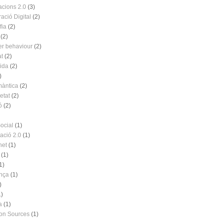
acions 2.0
(3)
ació Digital
(2)
fia
(2)
(2)
r behaviour
(2)
at
(2)
vida
(2)
)
àntica
(2)
etat
(2)
ó
(2)
ocial
(1)
ació 2.0
(1)
net
(1)
(1)
1)
nça
(1)
)
1)
a
(1)
ion Sources
(1)