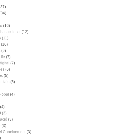
(37)
(34)
ió
(16)
bal act local
(12)
a
(11)
(10)
t
(9)
ife
(7)
digital
(7)
ies
(6)
es
(5)
ocials
(5)
Global
(4)
(4)
t
(3)
ació
(3)
ó
(3)
el Coneixement
(3)
)