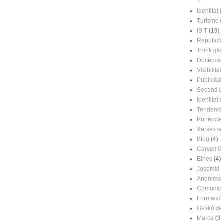
Identitat
Turisme
IBIT
(19)
Reputac
Think glo
Docènci
Visibilitat
Publicita
Second L
identitat 
Tendènc
Ponènci
Xarxes s
Blog
(4)
Cervell 
Eines
(4)
Josomid
Anonima
Comunic
Formaci
Gestió d
Marca
(3