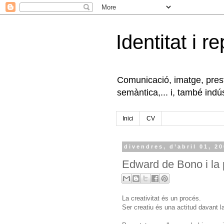
Identitat i r
Comunicació, imatge, presti
semàntica,... i, també indús
Inici
CV
divendres, d’abril 01, 2
Edward de Bono i la p
La creativitat és un procés.
Ser creatiu és una actitud davant la