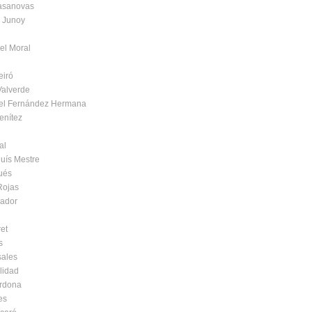
asanovas
 Junoy
del Moral
eiró
Valverde
gel Fernández Hermana
enítez
al
luís Mestre
ués
Rojas
cador
ret
s
sales
lidad
rdona
es