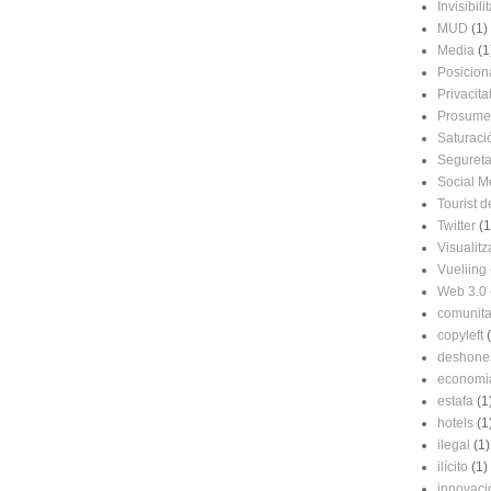
Invisibilit
MUD
(1)
Media
(1
Posicio
Privacita
Prosume
Saturaci
Segureta
Social M
Tourist d
Twitter
(1
Visualitz
Vueliing
Web 3.0
comunitat
copyleft
deshone
economi
estafa
(1
hotels
(1
ilegal
(1)
ilícito
(1)
innovaci