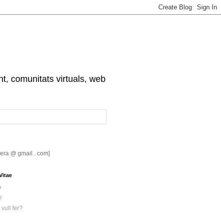
nt, comunitats virtuals, web
riera @ gmail . com]
Vitae
?
?
vull fer?