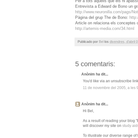
Per a tots aquells que els hi apassio
Entrevista a Edward de Bono un gra
http://www.neuronilla.com/pags/Not
Pàgina del grup The de Bono:
http
Article on relaciona els conceptes 
http://artemis-media.com/34.html
Publicado por
Bel
los
divendres, d’abril 
5 comentaris:
Anònim ha dit...
You'd like via an unsubscribe lin
11 de novembre del 2005, a les 
Anònim ha dit...
Hi Bel,
As a result of reading your blog "
will discover my site on
study aid
To illustrate our diverse range of