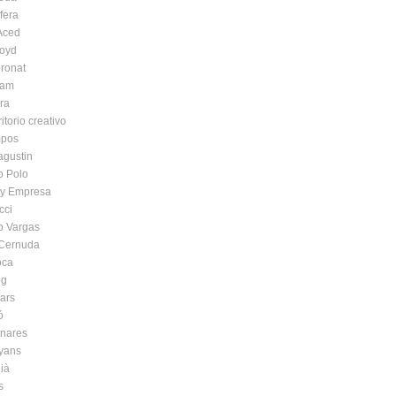
fera
 Aced
oyd
ronat
iam
ra
itorio creativo
pos
agustin
o Polo
a y Empresa
cci
o Vargas
Cernuda
oca
og
ars
ó
inares
yans
ià
s