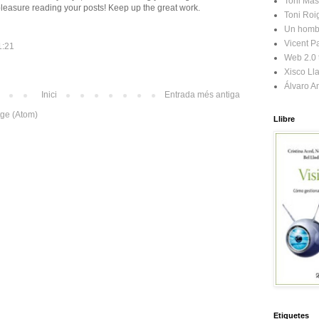
Toni Mas
y a pleasure reading your posts! Keep up the great work.
Toni Roi
Un homb
Vicent Pa
1:21
Web 2.0 t
Xisco Ll
Álvaro A
Inici
Entrada més antiga
tge (Atom)
Llibre
Etiquetes