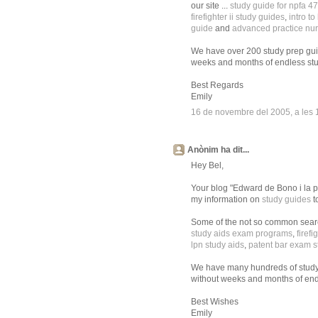
our site ...
study guide for npfa 4
firefighter ii study guides
,
intro t
guide
and
advanced practice nur
We have over 200 study prep gui
weeks and months of endless stu
Best Regards
Emily
16 de novembre del 2005, a les 
Anònim ha dit...
Hey Bel,
Your blog "Edward de Bono i la pas
my information on
study guides
t
Some of the not so common search
study aids exam programs
,
firefi
lpn study aids
,
patent bar exam s
We have many hundreds of study
without weeks and months of end
Best Wishes
Emily