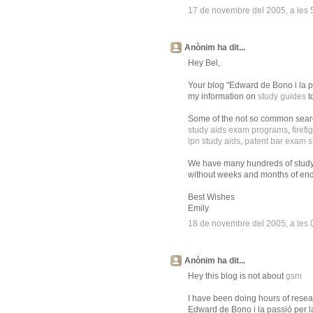
17 de novembre del 2005, a les 
Anònim ha dit...
Hey Bel,
Your blog "Edward de Bono i la pas
my information on
study guides
t
Some of the not so common search
study aids exam programs
,
firefi
lpn study aids
,
patent bar exam s
We have many hundreds of study
without weeks and months of end
Best Wishes
Emily
18 de novembre del 2005, a les 
Anònim ha dit...
Hey this blog is not about
gsm
I have been doing hours of resea
Edward de Bono i la passió per la