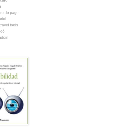
caró
g
re de pago
rtal
ravel tools
adó
ndoin