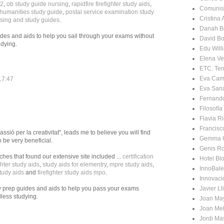
72
,
ob study guide nursing
,
rapidfire firefighter study aids
,
Comunis
o humanities study guide
,
postal service examination study
Cristina
sing and study guides
.
Danah B
des and aids to help you sail through your exams without
David Bo
dying.
Edu Will
Elena Ve
ETC. Terr
Eva Cam
17:47
Eva San
Fernand
Filosofí
Flavia Ri
Francisc
sió per la creativitat", leads me to believe you will find
Gemma 
o be very beneficial.
Genis R
es that found our extensive site included ...
certification
Hotel Bl
ghter study aids
,
study aids for elementry
,
mpre study aids
,
InnoBale
tudy aids
and
firefighter study aids mpo
.
Innovaci
Javier Ll
 prep guides and aids to help you pass your exams
less studying.
Joan Ma
Joan Mel
Jordi Ma