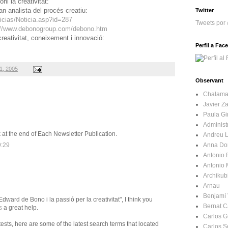
ni la creativitat:
n analista del procés creatiu:
Twitter
icias/Noticia.asp?id=287
Tweets por
://www.debonogroup.com/debono.htm
creativitat, coneixement i innovació:
Perfil a Fa
01, 2005
Observant
Chalama
Javier Za
Paula Gir
Administ
k at the end of Each Newsletter Publication.
Andreu L
Anna Do
9:29
Antonio
Antonio
Archikub
Arnau
Benjamí 
Edward de Bono i la passió per la creativitat", I think you
Bernat C
s
a great help.
Carlos 
 tests, here are some of the latest search terms that located
Carlos 