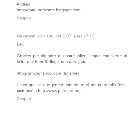
Andreu
http://hotel-horizonte.blogspot.com
Respon
Unknown
23 d’abril del 2007, a les 17:17
Bel,
Gracies per difondre el nostre taller i esper coneixerte al
taller o al Beer & Blogs, una abraçada.
http:jimmypons.vox.com (turisme)
i com que se que pintes pots veure el meus treballs "eco-
pictorics" a http://www.petrolart.org
Respon