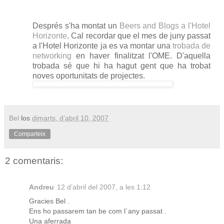
Després s'ha montat un
Beers and Blogs a l'Hotel
Horizonte
. Cal recordar que el mes de juny passat
a l'Hotel Horizonte ja es va montar una
trobada de
networkin
g
en haver finalitzat l'OME. D'aquella
trobada sé que hi ha hagut gent que ha trobat
noves oportunitats de projectes.
Bel
los
dimarts, d’abril 10, 2007
Comparteix
2 comentaris:
Andreu
12 d’abril del 2007, a les 1:12
Gracies Bel .
Ens ho passarem tan be com l´any passat .
Una aferrada