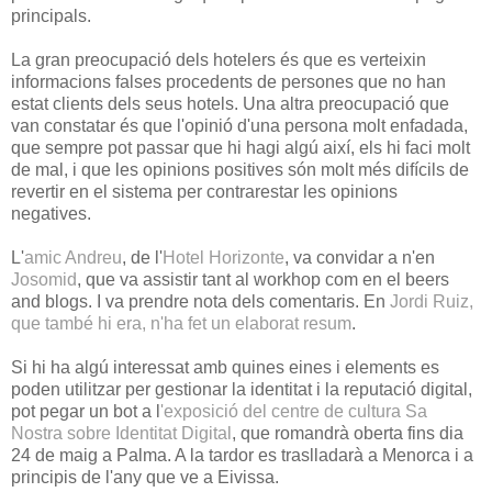
principals.
La gran preocupació dels hotelers és que es verteixin
informacions falses procedents de persones que no han
estat clients dels seus hotels. Una altra preocupació que
van constatar és que l'opinió d'una persona molt enfadada,
que sempre pot passar que hi hagi algú així, els hi faci molt
de mal, i que les opinions positives són molt més difícils de
revertir en el sistema per contrarestar les opinions
negatives.
L'
amic Andreu
, de l'
Hotel Horizonte
, va convidar a n'en
Josomid
, que va assistir tant al workhop com en el beers
and blogs. I va prendre nota dels comentaris. En
Jordi Ruiz,
que també hi era, n'ha fet un elaborat resum
.
Si hi ha algú interessat amb quines eines i elements es
poden utilitzar per gestionar la identitat i la reputació digital,
pot pegar un bot a l
'exposició del centre de cultura Sa
Nostra sobre Identitat Digital
, que romandrà oberta fins dia
24 de maig a Palma. A la tardor es traslladarà a Menorca i a
principis de l'any que ve a Eivissa.