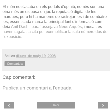
El món no s'acaba en els portals d'opinió, només són una
eina més on es posa en joc la reputació digital de les
marques, però hi ha maneres de rastrejar-les i de combatre-
les, essent cada marca la principal font d'informació com
deia
Anil Dash
i
parafrassejava Neus Arqués
, i nosaltres
havem agafat la cita per exemplificar la sala número dos de
l'exposició
.
Bel
los
dilluns, de maig 19, 2008
Comparteix
Cap comentari:
Publica un comentari a l'entrada
‹
›
Inici