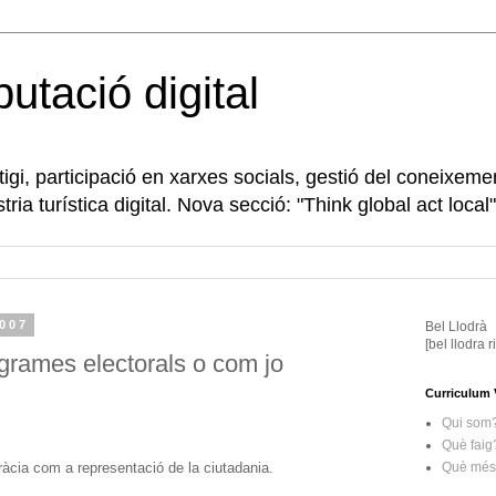
eputació digital
gi, participació en xarxes socials, gestió del coneixeme
tria turística digital. Nova secció: "Think global act local"
2007
Bel Llodrà
[bel llodra 
grames electorals o com jo
Curriculum 
Qui som
Què faig
Què més 
cia com a representació de la ciutadania.