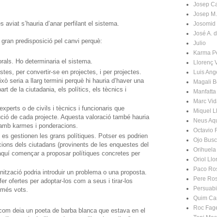
Josep C
Josep M.
 aviat s’hauria d’anar perfilant el sistema.
Josomid
José A. 
 gran predisposició pel canvi perquè:
Julio
Karma P
orals. Ho determinaria el sistema.
Llorenç 
tes, per convertir-se en projectes, i per projectes.
Luis An
ixò seria a llarg termini perquè hi hauria d’haver una
Magali B
rt de la ciutadania, els polítics, els tècnics i
Manfatta
Marc Vid
experts o de civils i tècnics i funcionaris que
Miquel L
cució de cada projecte. Aquesta valoració també hauria
Neus Aq
 amb karmes i ponderacions.
Octavio 
es gestionen les grans polítiques. Potser es podrien
Ojo Bus
cions dels ciutadans (provinents de les enquestes del
Orihuela
’aquí començar a proposar polítiques concretes per
Oriol Llo
Paco Ro
ització podria introduir un problema o una proposta.
Pere Ro
fer ofertes per adoptar-los com a seus i tirar-los
Persuabi
 més vots.
Quim Ca
Roc Fag
com deia un poeta de barba blanca que estava en el