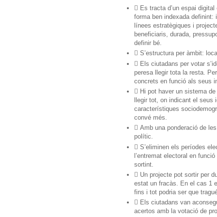
 Es tracta d’un espai digital
forma ben indexada definint: 
línees estratègiques i project
beneficiaris, durada, pressupo
definir bé.
 S’estructura per àmbit: loc
 Els ciutadans per votar s’ide
peresa llegir tota la resta. P
concrets en funció als seus i
 Hi pot haver un sistema de 
llegir tot, on indicant el seu
característiques sociodemogràf
convé més.
 Amb una ponderació de les d
polític.
 S’eliminen els períodes el
l’entremat electoral en funci
sortint.
 Un projecte pot sortir per 
estat un fracàs. En el cas 1
fins i tot podria ser que trag
 Els ciutadans van aconsegui
acertos amb la votació de p