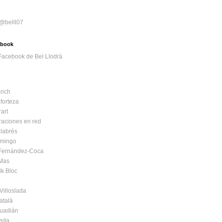
 @belll07
cebook
nch
forteza
art
raciones en red
labrés
mingo
 Fernández-Coca
 Mas
ik Bloc
Villoslada
atalà
Guadián
Seda