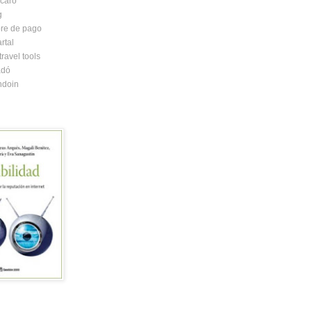
caró
g
re de pago
rtal
ravel tools
adó
ndoin