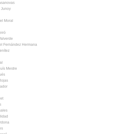
asanovas
 Junoy
del Moral
eiró
Valverde
gel Fernández Hermana
enítez
al
luís Mestre
ués
Rojas
cador
ret
s
sales
lidad
rdona
es