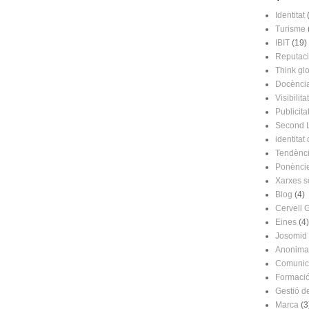
Identitat
Turisme
IBIT
(19)
Reputac
Think glo
Docènci
Visibilitat
Publicita
Second L
identitat 
Tendènc
Ponènci
Xarxes s
Blog
(4)
Cervell 
Eines
(4)
Josomid
Anonima
Comunic
Formaci
Gestió d
Marca
(3