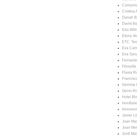
Comunis
Cristina
Danah B
David Bo
Edu Will
Elena Ve
ETC. Terr
Eva Cam
Eva San
Fernand
Filosofí
Flavia Ri
Francisc
Gemma 
Genis R
Hotel Bl
InnoBale
Innovaci
Javier Ll
Joan Ma
Joan Mel
Jordi Ma