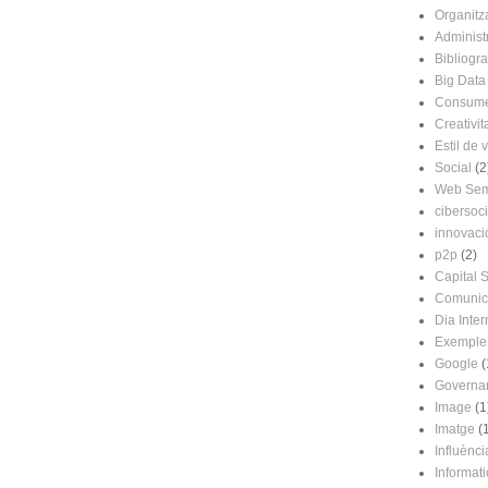
Organitz
Administr
Bibliogra
Big Data
Consume
Creativit
Estil de 
Social
(2
Web Sem
cibersoci
innovaci
p2p
(2)
Capital S
Comunic
Dia Inter
Exemple
Google
(
Governa
Image
(1
Imatge
(
Influènci
Informat