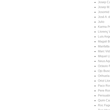
Josep C
Josep M.
Josomid
José A. 
Julio
Karma P
Llorenç 
Luis An
Magali B
Manfatta
Marc Vid
Miquel L
Neus Aq
Octavio 
Ojo Bus
Orihuela
Oriol Llo
Paco Ro
Pere Ro
Persuabi
Quim Ca
Roc Fag