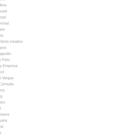
fera
 Aced
oyd
ronat
iam
ra
itorio creativo
pos
agustin
o Polo
a y Empresa
cci
o Vargas
Cernuda
oca
og
ars
ó
inares
yans
ià
s