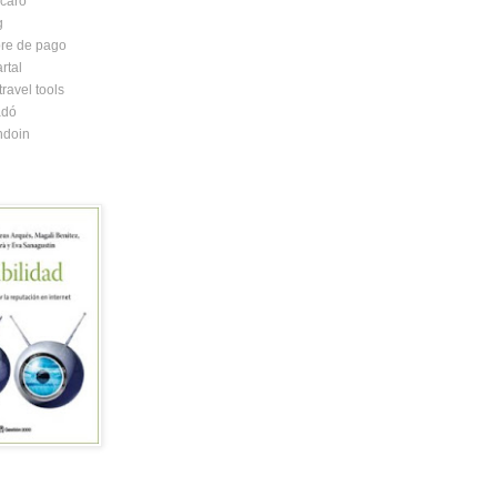
caró
g
re de pago
rtal
ravel tools
adó
ndoin