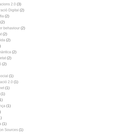
acions 2.0
(3)
ació Digital
(2)
fia
(2)
(2)
r behaviour
(2)
at
(2)
vida
(2)
)
àntica
(2)
etat
(2)
ó
(2)
ocial
(1)
ació 2.0
(1)
net
(1)
(1)
1)
nça
(1)
)
1)
a
(1)
ion Sources
(1)