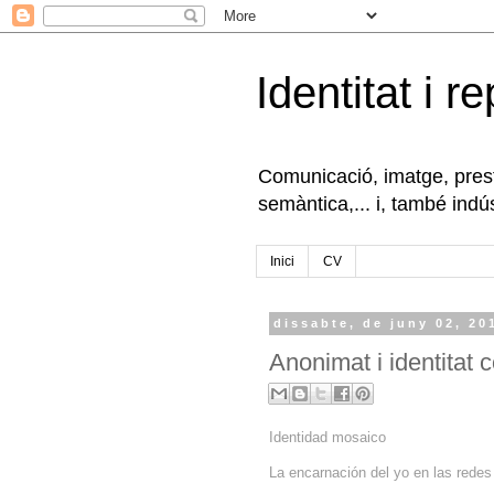
Identitat i r
Comunicació, imatge, presti
semàntica,... i, també indús
Inici
CV
dissabte, de juny 02, 20
Anonimat i identitat
Identidad mosaico
La encarnación del yo en las redes 