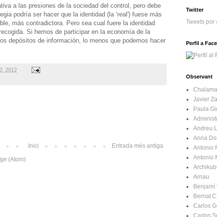
iva a las presiones de la sociedad del control, pero debe
Twitter
egia podría ser hacer que la identidad (la ‘real') fuese más
Tweets por
ble, más contradictora. Pero sea cual fuere la identidad
recogida. Si hemos de participar en la economía de la
los depósitos de información, lo menos que podemos hacer
Perfil a Fa
02, 2012
Observant
Chalama
Javier Za
Paula Gir
Administ
Andreu L
Anna Do
Inici
Entrada més antiga
Antonio
Antonio
tge (Atom)
Archikub
Arnau
Benjamí 
Bernat C
Carlos 
Carlos 