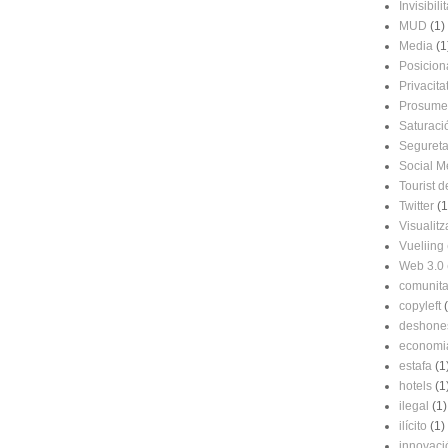
Invisibilit
MUD
(1)
Media
(1
Posicio
Privacita
Prosume
Saturaci
Segureta
Social M
Tourist d
Twitter
(1
Visualitz
Vueliing
Web 3.0
comunitat
copyleft
deshone
economi
estafa
(1
hotels
(1
ilegal
(1)
ilícito
(1)
innovaci