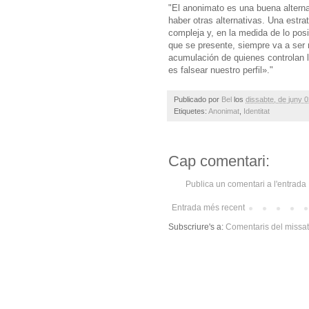
"El anonimato es una buena alternat
haber otras alternativas. Una estrat
compleja y, en la medida de lo posi
que se presente, siempre va a ser 
acumulación de quienes controlan 
es falsear nuestro perfil»."
Publicado por
Bel
los
dissabte, de juny 
Etiquetes:
Anonimat
,
Identitat
Cap comentari:
Publica un comentari a l'entrada
Entrada més recent
Subscriure's a:
Comentaris del missa