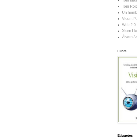
Toni Mas
Toni Roi
Un homb
Vicent Pa
Web 2.0 t
Xisco Ll
Álvaro A
Llibre
Etiquetes