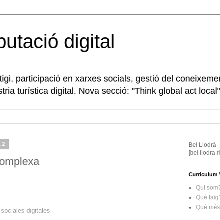
eputació digital
gi, participació en xarxes socials, gestió del coneixeme
tria turística digital. Nova secció: "Think global act local"
12
Bel Llodrà
[bel llodra 
 complexa
Curriculum 
Qui som
Què faig
Què més 
sociales digitales