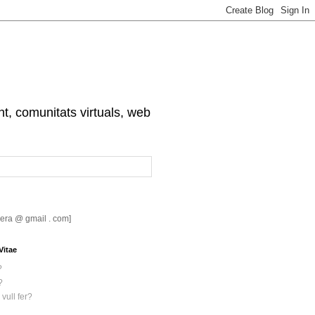
nt, comunitats virtuals, web
riera @ gmail . com]
Vitae
?
?
vull fer?