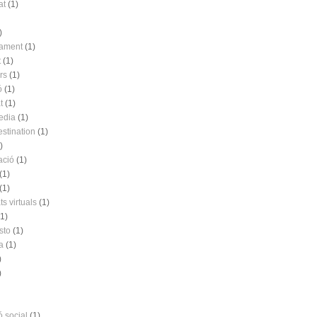
at
(1)
)
nament
(1)
t
(1)
rs
(1)
ó
(1)
t
(1)
edia
(1)
estination
(1)
)
ació
(1)
(1)
(1)
s virtuals
(1)
(1)
sto
(1)
a
(1)
)
)
ó social
(1)