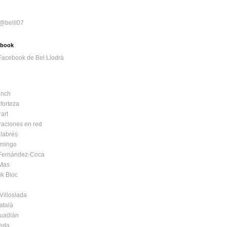
 @belll07
cebook
nch
forteza
art
raciones en red
labrés
mingo
 Fernández-Coca
 Mas
ik Bloc
Villoslada
atalà
Guadián
Seda