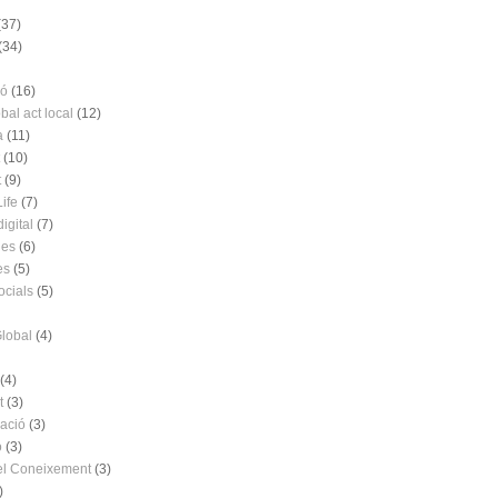
(37)
(34)
ió
(16)
bal act local
(12)
a
(11)
(10)
t
(9)
ife
(7)
digital
(7)
ies
(6)
es
(5)
ocials
(5)
Global
(4)
(4)
t
(3)
ació
(3)
ó
(3)
el Coneixement
(3)
)